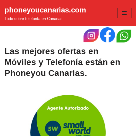
phoneyoucanarias.com
Saltar
Todo sobre telefonía en Canarias
al
contenido
Las mejores ofertas en
Móviles y Telefonía están en
Phoneyou Canarias.